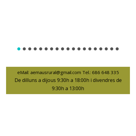
eMail: aemausrural@gmail.com Tel.: 686 648 335
De dilluns a dijous 9:30h a 18:00h i divendres de
9:30h a 13:00h