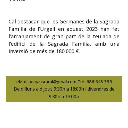
Cal destacar que les Germanes de la Sagrada
Família de l’Urgell en aquest 2023 han fet
l’arranjament de gran part de la teulada de
l’edifici de la Sagrada Família, amb una
inversió de més de 180.000 €.
eMail: aemausrural@gmail.com Tel.: 686 648 335
De dilluns a dijous 9:30h a 18:00h i divendres de
9:30h a 13:00h