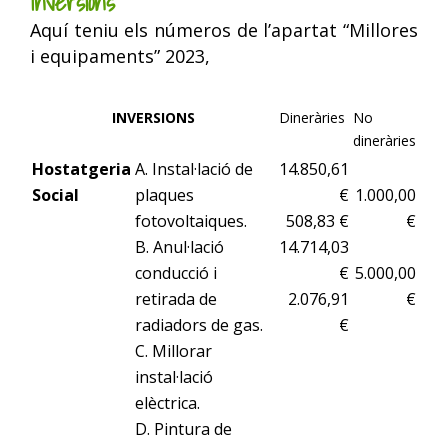
Inversions
Aquí teniu els números de l’apartat “Millores
i equipaments” 2023,
INVERSIONS
Dineràries
No
dineràries
Hostatgeria
A. Instal·lació de
14.850,61
Social
plaques
€
1.000,00
fotovoltaiques.
508,83 €
€
B. Anul·lació
14.714,03
conducció i
€
5.000,00
retirada de
2.076,91
€
radiadors de gas.
€
C. Millorar
instal·lació
elèctrica.
D. Pintura de