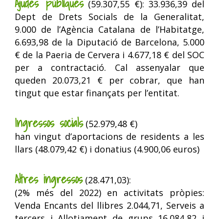
Ajudes públiques
(59.307,55 €): 33.936,39 del
Dept de Drets Socials de la Generalitat,
9.000 de l’Agència Catalana de l’Habitatge,
6.693,98 de la Diputació de Barcelona, 5.000
€ de la Paeria de Cervera i 4.677,18 € del SOC
per a contractació. Cal assenyalar que
queden 20.073,21 € per cobrar, que han
tingut que estar finançats per l’entitat.
Ingressos socials
(52.979,48 €)
han vingut d’aportacions de residents a les
llars (48.079,42 €) i donatius (4.900,06 euros)
Altres ingressos
(28.471,03):
(2% més del 2022) en activitats pròpies:
Venda Encants del llibres 2.044,71, Serveis a
tercers i Allotjament de grups 16.084,82 i