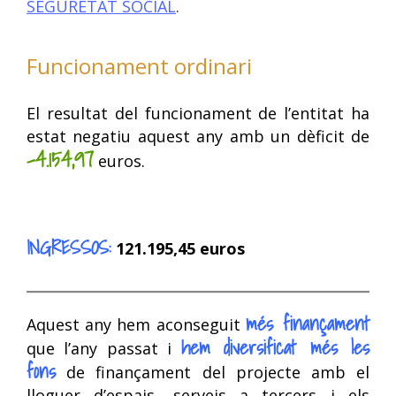
SEGURETAT SOCIAL
.
Funcionament ordinari
El resultat del funcionament de l’entitat ha
estat negatiu aquest any amb un dèficit de
-4.154,97
euros.
INGRESSOS:
121.195,45 euros
més finançament
Aquest any hem aconseguit
hem diversificat més les
que l’any passat i
fons
de finançament del projecte amb el
lloguer d’espais, serveis a tercers i els