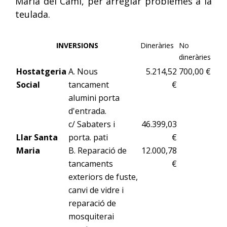
Maria del Camí, per arreglar problemes a la
teulada.
INVERSIONS
Dineràries
No
dineràries
Hostatgeria
A. Nous
5.214,52
700,00 €
Social
tancament
€
alumini porta
d'entrada.
c/ Sabaters i
46.399,03
Llar Santa
porta. pati
€
Maria
B. Reparació de
12.000,78
tancaments
€
exteriors de fuste,
canvi de vidre i
reparació de
mosquiterai