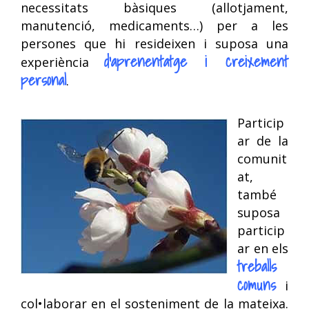
necessitats bàsiques (allotjament,
manutenció, medicaments…) per a les
persones que hi resideixen i suposa una
d’aprenentatge i creixement
experiència
personal
.
Particip
ar de la
comunit
at,
també
suposa
particip
ar en els
treballs
comuns
i
col•laborar en el sosteniment de la mateixa.