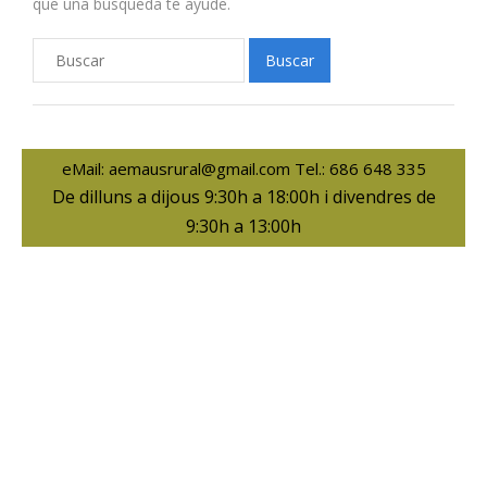
que una búsqueda te ayude.
eMail: aemausrural@gmail.com Tel.: 686 648 335
De dilluns a dijous 9:30h a 18:00h i divendres de
9:30h a 13:00h