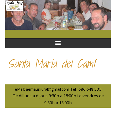
Santa Maria del Camí
eMail: aemausrural@gmail.com Tel.: 686 648 335
De dilluns a dijous 9:30h a 18:00h i divendres de
9:30h a 13:00h